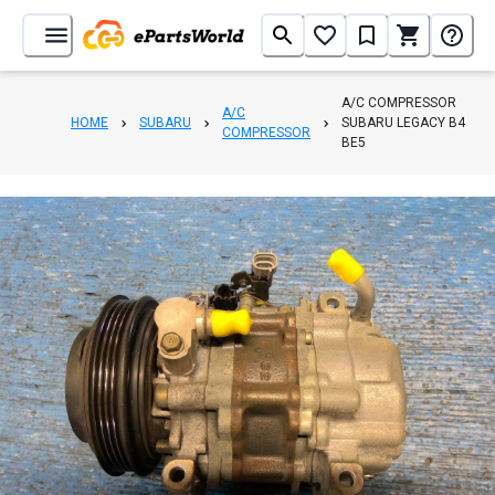
A/C COMPRESSOR
A/C
HOME
SUBARU
SUBARU LEGACY B4
COMPRESSOR
BE5
1
/
3