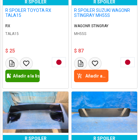
R SPOILER
R SPOILER
R SPOILER TOYOTA RX
R SPOILER SUZUKI WAGONR
TALA15
STINGRAY MH55S
RX
WAGONR STINGRAY
TALA15
MH55S
$ 25
$ 87
Añadir a la lista de deseos
Añadir a la cesta
R SPOILER
R SPOILER