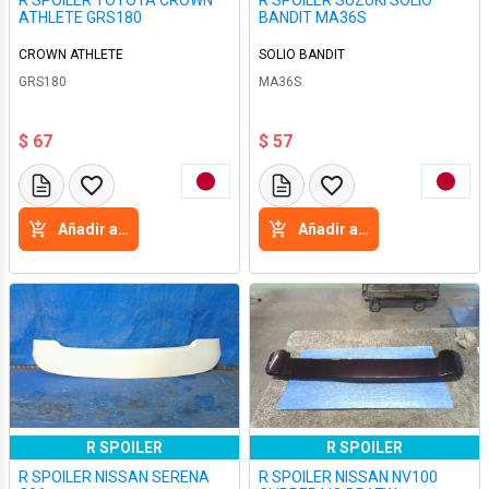
R SPOILER TOYOTA CROWN
R SPOILER SUZUKI SOLIO
ATHLETE GRS180
BANDIT MA36S
CROWN ATHLETE
SOLIO BANDIT
GRS180
MA36S
$ 67
$ 57
Añadir a la cesta
Añadir a la cesta
R SPOILER
R SPOILER
R SPOILER NISSAN SERENA
R SPOILER NISSAN NV100