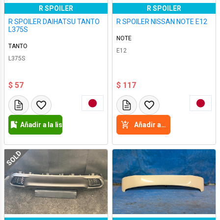
R SPOILER
R SPOILER
R SPOILER DAIHATSU TANTO
R SPOILER NISSAN NOTE E12
L375S
NOTE
TANTO
E12
L375S
$ 57
$ 117
Añadir a la lista de deseos
Añadir a la cesta
SOLD