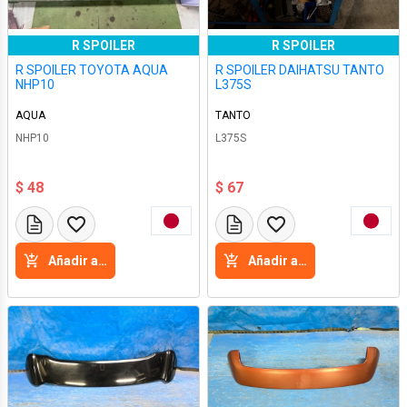
R SPOILER
R SPOILER
R SPOILER TOYOTA AQUA
R SPOILER DAIHATSU TANTO
NHP10
L375S
AQUA
TANTO
NHP10
L375S
$ 48
$ 67
Añadir a la cesta
Añadir a la cesta