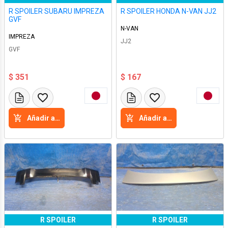
R SPOILER SUBARU IMPREZA
R SPOILER HONDA N-VAN JJ2
GVF
N-VAN
IMPREZA
JJ2
GVF
$ 351
$ 167
Añadir a la cesta
Añadir a la cesta
R SPOILER
R SPOILER