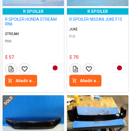
R SPOILER
R SPOILER
R SPOILER HONDA STREAM
R SPOILER NISSAN JUKE F15
RN6
JUKE
STREAM
F15
RN6
$ 57
$ 70
Añadir a la cesta
Añadir a la cesta
SOLD