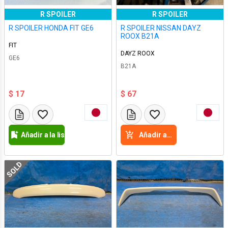
R SPOILER
R SPOILER
R SPOILER HONDA FIT GE6
R SPOILER NISSAN DAYZ
ROOX B21A
FIT
DAYZ ROOX
GE6
B21A
$ 17
$ 67
Añadir a la lista de deseos
Añadir a la cesta
SOLD