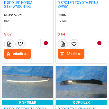
R SPOILER HONDA
R SPOILER TOYOTA PRIUS
STEPWAGON RK5
ZVW51
STEPWAGON
PRIUS
RK5
ZVW51
$ 67
$ 64
Añadir a la cesta
Añadir a la cesta
R SPOILER
R SPOILER