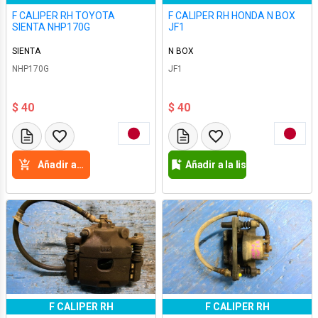
F CALIPER RH TOYOTA
F CALIPER RH HONDA N BOX
SIENTA NHP170G
JF1
SIENTA
N BOX
NHP170G
JF1
$ 40
$ 40
Añadir a la cesta
Añadir a la lista de deseos
F CALIPER RH
F CALIPER RH