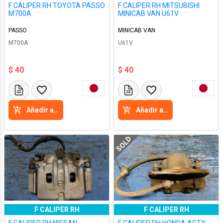
F CALIPER RH TOYOTA PASSO
F CALIPER RH MITSUBISHI
M700A
MINICAB VAN U61V
PASSO
MINICAB VAN
M700A
U61V
$ 40
$ 40
Añadir a la cesta
Añadir a la cesta
SOLD
F CALIPER RH
F CALIPER RH