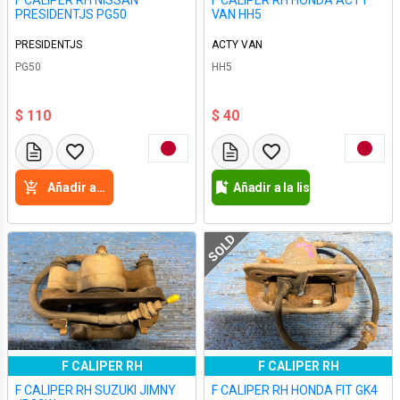
F CALIPER RH NISSAN
F CALIPER RH HONDA ACTY
PRESIDENTJS PG50
VAN HH5
PRESIDENTJS
ACTY VAN
PG50
HH5
$ 110
$ 40
Añadir a la cesta
Añadir a la lista de deseos
SOLD
F CALIPER RH
F CALIPER RH
F CALIPER RH SUZUKI JIMNY
F CALIPER RH HONDA FIT GK4