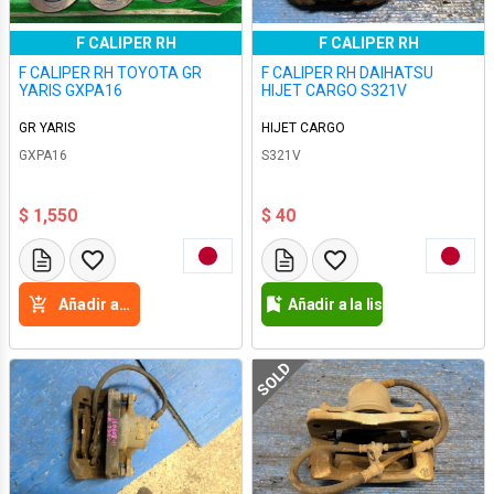
F CALIPER RH
F CALIPER RH
F CALIPER RH TOYOTA GR
F CALIPER RH DAIHATSU
YARIS GXPA16
HIJET CARGO S321V
GR YARIS
HIJET CARGO
GXPA16
S321V
$ 1,550
$ 40
Añadir a la cesta
Añadir a la lista de deseos
SOLD