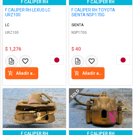
F CALIPER RH
F CALIPER RH
F CALIPER RH LEXUS LC
F CALIPER RH TOYOTA
URZ100
SIENTA NSP170G
LC
SIENTA
URZ100
NSP170G
$ 1,276
$ 40
Añadir a la cesta
Añadir a la cesta
SOLD
F CALIPER RH
F CALIPER RH