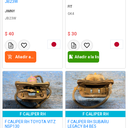
JB23W
FIT
JIMNY
GK4
JB23W
$ 40
$ 30
Añadir a la cesta
Añadir a la lista de deseos
F CALIPER RH
F CALIPER RH
F CALIPER RH TOYOTA VITZ
F CALIPER RH SUBARU
NSP130
LEGACY B4 BE5