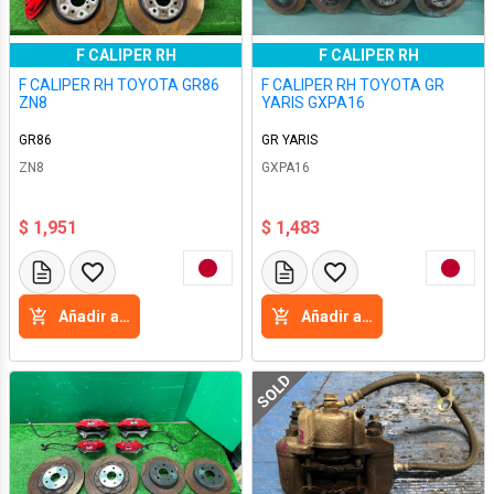
F CALIPER RH
F CALIPER RH
F CALIPER RH TOYOTA GR86
F CALIPER RH TOYOTA GR
ZN8
YARIS GXPA16
GR86
GR YARIS
ZN8
GXPA16
$ 1,951
$ 1,483
Añadir a la cesta
Añadir a la cesta
SOLD