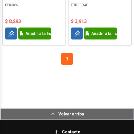
FE8JKW
FRR33D4D
$ 8,293
$ 3,913
Añadir a la lista de deseos
Añadir a la lista de d
1
Volver arriba
Contacto