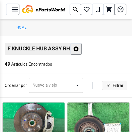
HOME
F KNUCKLE HUB ASSY RH
49
Artículos Encontrados
Nuevo a viejo
Ordenar por
Filtrar