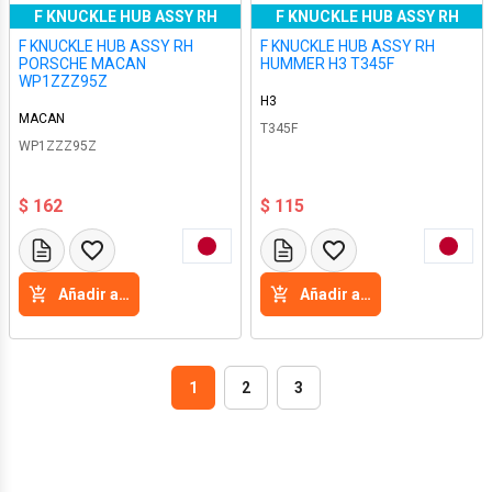
F KNUCKLE HUB ASSY RH
F KNUCKLE HUB ASSY RH
F KNUCKLE HUB ASSY RH
F KNUCKLE HUB ASSY RH
PORSCHE MACAN
HUMMER H3 T345F
WP1ZZZ95Z
H3
MACAN
T345F
WP1ZZZ95Z
$ 162
$ 115
Añadir a la cesta
Añadir a la cesta
1
2
3