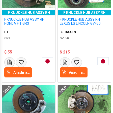
F KNUCKLE HUB ASSY RH
F KNUCKLE HUB ASSY RH
F KNUCKLE HUB ASSY RH
F KNUCKLE HUB ASSY RH
HONDA FIT GR3
LEXUS LS LINCOLN GVF50
FIT
LS LINCOLN
GR3
GVF50
$ 55
$ 215
Añadir a la cesta
Añadir a la cesta
SOLD
SOLD