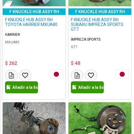
F KNUCKLE HUB ASSY RH
F KNUCKLE HUB ASSY RH
F KNUCKLE HUB ASSY RH
F KNUCKLE HUB ASSY RH
TOYOTA HARRIER MXUA80
SUBARU IMPREZA SPORTS
GT7
HARRIER
IMPREZA SPORTS
MXUA80
GT7
$ 262
$ 48
Añadir a la lista de deseos
Añadir a la lista de deseos