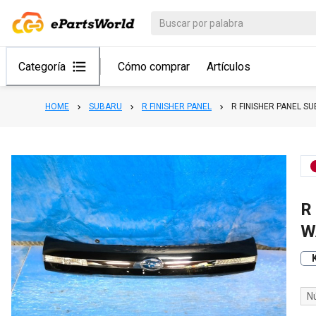
Categoría
Cómo comprar
Artículos
HOME
SUBARU
R FINISHER PANEL
R FINISHER PANEL 
R
W
N