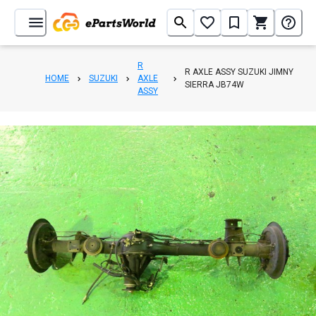
R
R AXLE ASSY SUZUKI JIMNY
HOME
SUZUKI
AXLE
SIERRA JB74W
ASSY
1
/
3