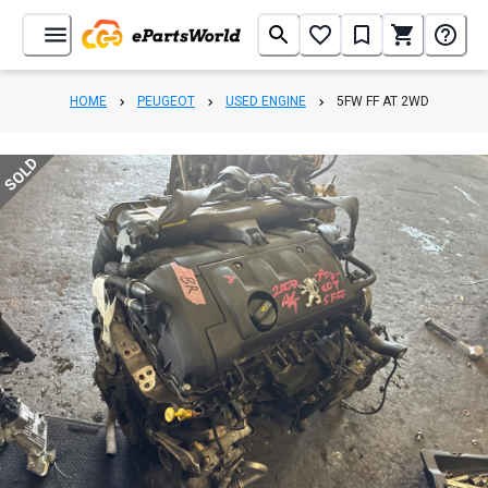
HOME
PEUGEOT
USED ENGINE
5FW FF AT 2WD
SOLD
1
/
6