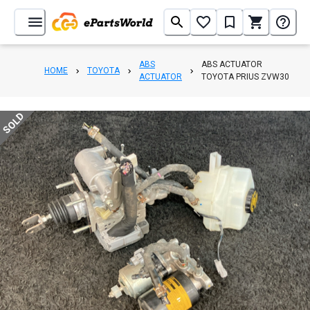
ABS
ABS ACTUATOR
HOME
TOYOTA
ACTUATOR
TOYOTA PRIUS ZVW30
SOLD
1
/
30