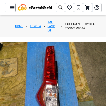
TAIL
TAIL LAMP LH TOYOTA
HOME
TOYOTA
LAMP
ROOMY M900A
LH
1
/
6