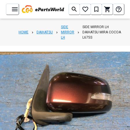
SIDE
SIDE MIRROR LH
HOME
DAIHATSU
MIRROR
DAIHATSU MIRA COCOA
LH
L675S
1
/
4