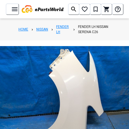
FENDER
FENDER LH NISSAN
HOME
NISSAN
LH
SERENA C26
1
/
8