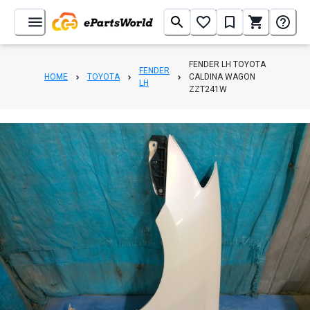
FENDER LH TOYOTA
FENDER
HOME
TOYOTA
CALDINA WAGON
LH
ZZT241W
1
/
3