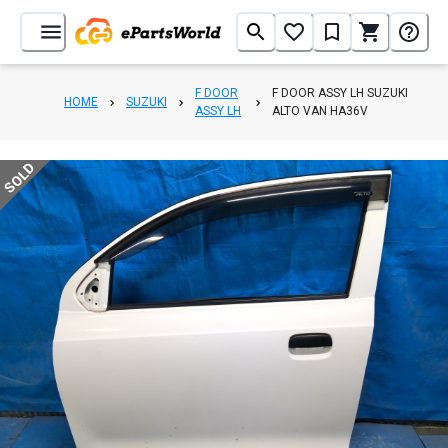
F DOOR
F DOOR ASSY LH SUZUKI
HOME
SUZUKI
ASSY LH
ALTO VAN HA36V
SOLD
1
/
7