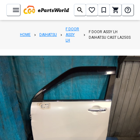
F DOOR
F DOOR ASSY LH
HOME
DAIHATSU
ASSY
DAIHATSU CAST LA250S
LH
1
/
5