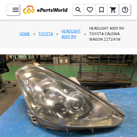
HEADLIGHT ASSY RH
HEADLIGHT
HOME
TOYOTA
TOYOTA CALDINA
ASSY RH
WAGON ZZT241W
1
/
5