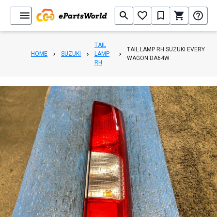
TAIL
TAIL LAMP RH SUZUKI EVERY
HOME
SUZUKI
LAMP
WAGON DA64W
RH
1
/
4