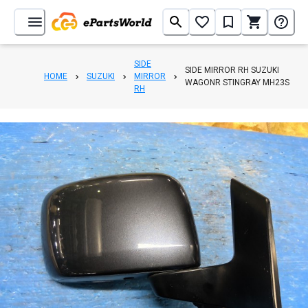
SIDE
SIDE MIRROR RH SUZUKI
HOME
SUZUKI
MIRROR
WAGONR STINGRAY MH23S
RH
1
/
6