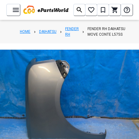
FENDER
FENDER RH DAIHATSU
HOME
DAIHATSU
RH
MOVE CONTE L575S
1
/
7