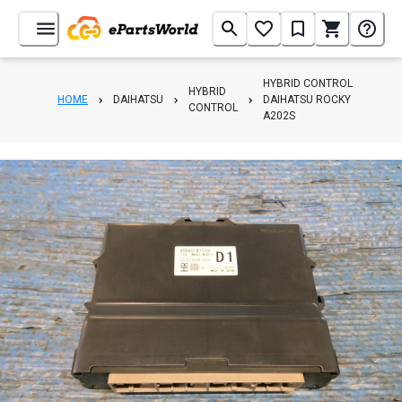
HYBRID CONTROL
HYBRID
HOME
DAIHATSU
DAIHATSU ROCKY
CONTROL
A202S
1
/
6