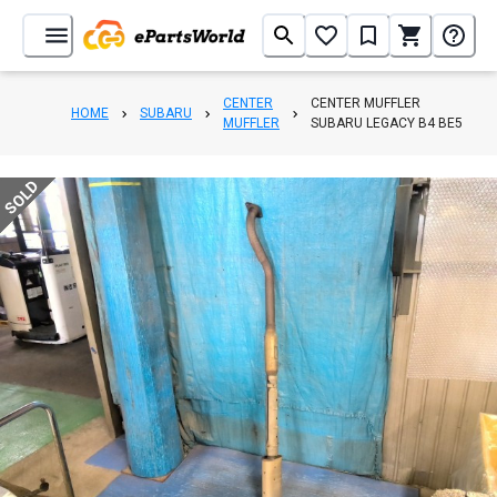
CENTER
CENTER MUFFLER
HOME
SUBARU
MUFFLER
SUBARU LEGACY B4 BE5
SOLD
1
/
3