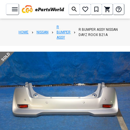
R
R BUMPER ASSY NISSAN
HOME
NISSAN
BUMPER
DAYZ ROOX B21A
ASSY
SOLD
1
/
3