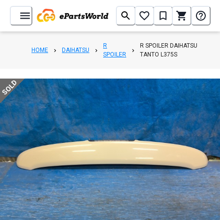
R
R SPOILER DAIHATSU
HOME
DAIHATSU
SPOILER
TANTO L375S
SOLD
1
/
4