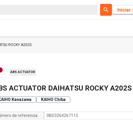
Iniciar
ATSU ROCKY A202S
ABS ACTUATOR
BS ACTUATOR DAIHATSU ROCKY A202S
KAIHO Kanazawa
KAIHO Chiba
úmero de referencia.
0BD3264267115