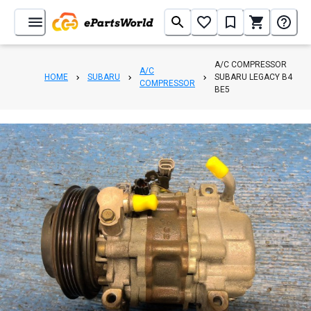
A/C COMPRESSOR
A/C
HOME
SUBARU
SUBARU LEGACY B4
COMPRESSOR
BE5
1
/
3