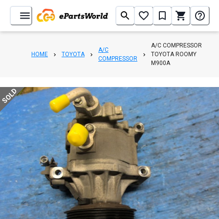
A/C COMPRESSOR
A/C
HOME
TOYOTA
TOYOTA ROOMY
COMPRESSOR
M900A
SOLD
1
/
4